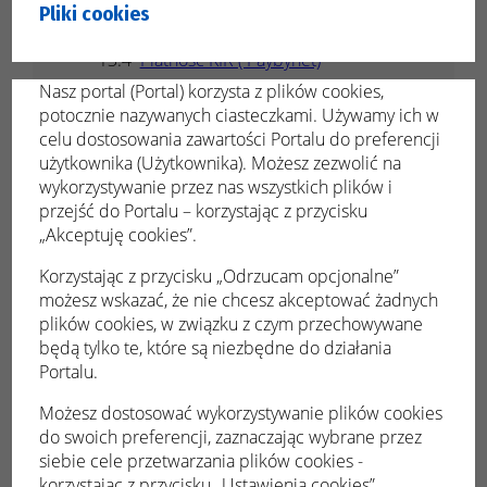
Dokonywanie płatności
Pliki cookies
Płatność Blue Media
Płatność KIR ( Paybynet)
Dokonane wpłaty
Nasz portal (Portal) korzysta z plików cookies,
potocznie nazywanych ciasteczkami. Używamy ich w
Tryb demo
celu dostosowania zawartości Portalu do preferencji
użytkownika (Użytkownika). Możesz zezwolić na
Powiadomienia
wykorzystywanie przez nas wszystkich plików i
Konsultacje społeczne
przejść do Portalu – korzystając z przycisku
Podgląd konsultacji
„Akceptuję cookies”.
Udział w konsultacjach
Korzystając z przycisku „Odrzucam opcjonalne”
Zgłaszanie konsultacji
możesz wskazać, że nie chcesz akceptować żadnych
plików cookies, w związku z czym przechowywane
Moje dane
będą tylko te, które są niezbędne do działania
Portalu.
Możesz dostosować wykorzystywanie plików cookies
Ewidencja opłat
do swoich preferencji, zaznaczając wybrane przez
siebie cele przetwarzania plików cookies -
komunalnych
korzystając z przycisku „Ustawienia cookies”.