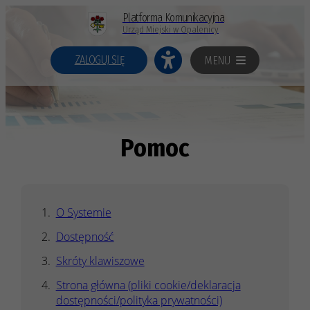
Platforma Komunikacyjna
Urząd Miejski w Opalenicy
ZALOGUJ SIĘ
MENU
Pomoc
O Systemie
Dostępność
Skróty klawiszowe
Strona główna (pliki cookie/deklaracja
dostępności/polityka prywatności)