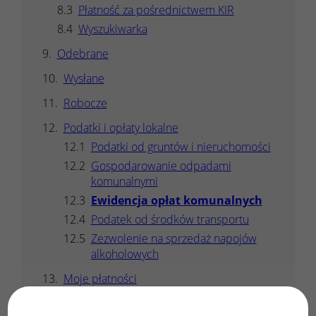
Płatność za pośrednictwem KIR
Wyszukiwarka
Odebrane
Wysłane
Robocze
Podatki i opłaty lokalne
Podatki od gruntów i nieruchomości
Gospodarowanie odpadami
komunalnymi
Ewidencja opłat komunalnych
Podatek od środków transportu
Zezwolenie na sprzedaż napojów
alkoholowych
Moje płatności
Zestawienie płatności